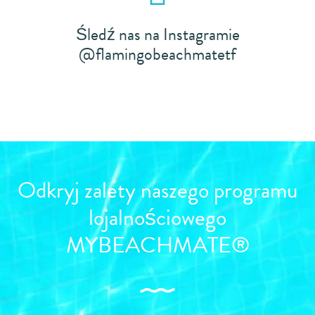
Śledź nas na Instagramie
@flamingobeachmatetf
Odkryj zalety naszego programu
lojalnościowego
MYBEACHMATE®