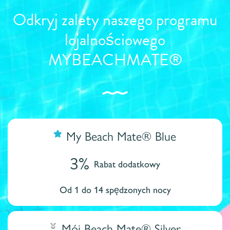
Odkryj zalety naszego programu
lojalnościowego
MYBEACHMATE®
My Beach Mate® Blue
3%
Rabat dodatkowy
Od 1 do 14 spędzonych nocy
Mój Beach Mate® Silver