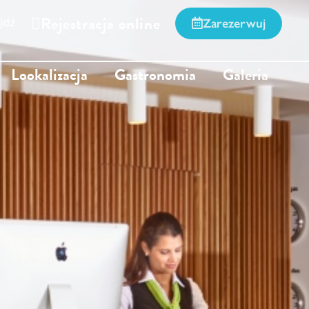
Rejestracja online
jdź
Zarezerwuj
Lookalizacja
Gastronomia
Galeria