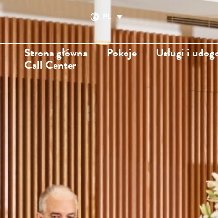
PL
Strona główna
Pokoje
Usługi i udog
Call Center