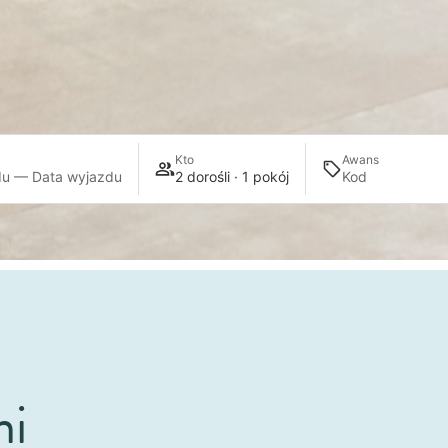
Kto
Awans
du — Data wyjazdu
2 dorośli · 1 pokój
mi