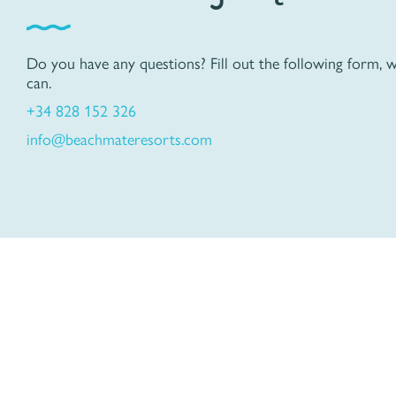
Do you have any questions? Fill out the following form, 
can.
+34 828 152 326
info@beachmateresorts.com