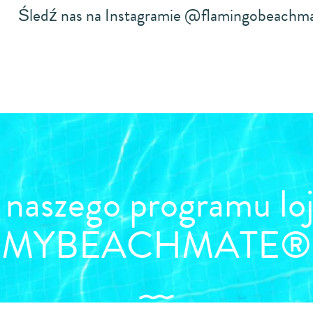
Śledź nas na Instagramie @flamingobeachma
y naszego programu lo
MYBEACHMATE®