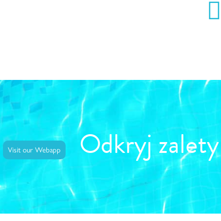
Odkryj zalet
Visit our Webapp