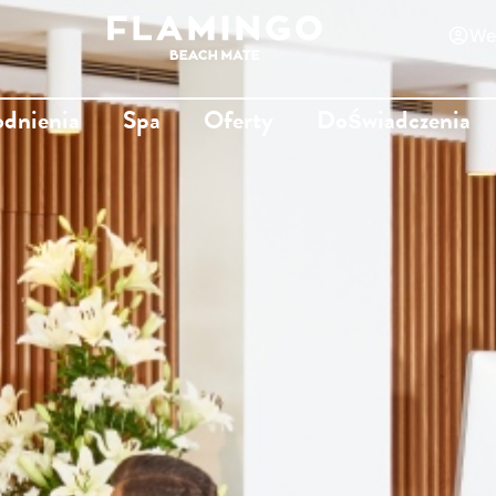
We
odnienia
Spa
Oferty
Doświadczenia