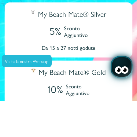
My Beach Mate® Silver
5%
Sconto
Aggiuntivo
Da 15 a 27 notti godute
Visita la nostra Webapp
My Beach Mate® Gold
10%
Sconto
Aggiuntivo
Da 28 notti godute
Accedi/Registrati
Quando
Promozione
Chi
Camera 1
Si registri su My Beach Mate®