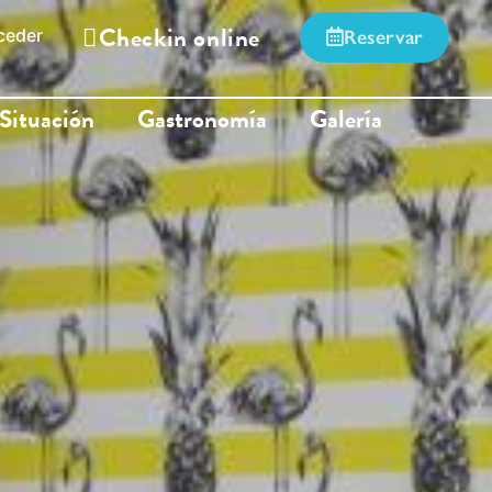
Checkin online
ceder
Reservar
Situación
Gastronomía
Galería