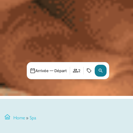
Arrivée — Départ
2
Home
»
Spa