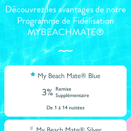
Découvrez les avantages de notre
Programme de Fidélisation
MYBEACHMATE®
My Beach Mate® Blue
3%
Remise
Supplémentaire
De 1 à 14 nuitées
My Beach Mate® Silver