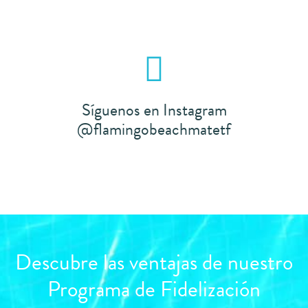
Checkin
online
Síguenos en Instagram
@flamingobeachmatetf
Descubre las ventajas de nuestro
Programa de Fidelización